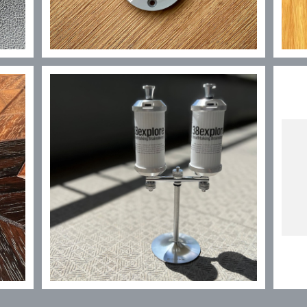
SOLD OUT
ASINOSTICK FF "MUKU" ※1本販売
¥1,650