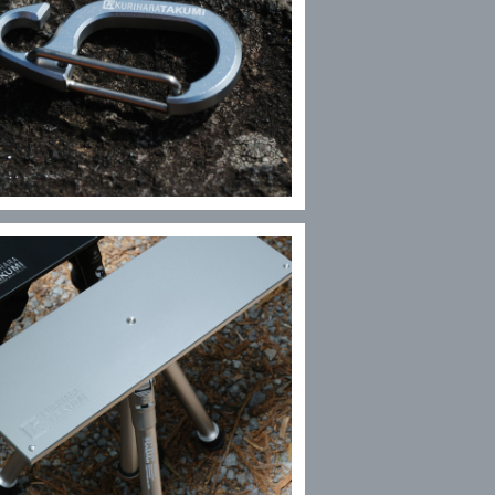
MITSU CARABINER HOOK SINGLE
¥1,100
DuraTop Silver
¥16,500