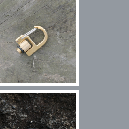
D SEIMITSU CARABINER 真鍮
¥2,530
SOLD OUT