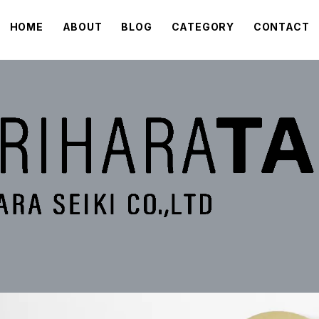
HOME
ABOUT
BLOG
CATEGORY
CONTACT