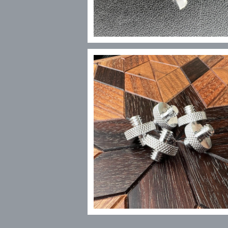
SOLD OUT
u1/4 カメラスタッドボルト MUKU
¥770